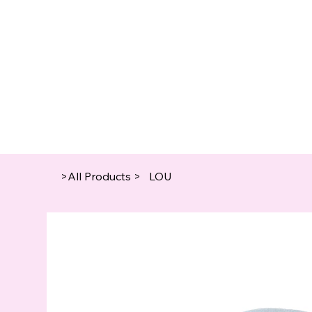
>
All Products
>
LOU