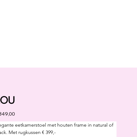
LOU
349,00
egante eetkamerstoel met houten frame in natural of 
ack. Met rugkussen € 399,-