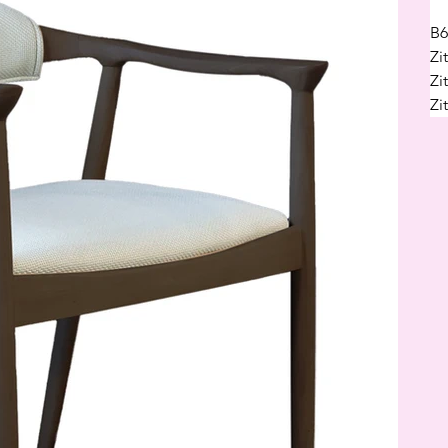
B6
Zi
Zi
Zi