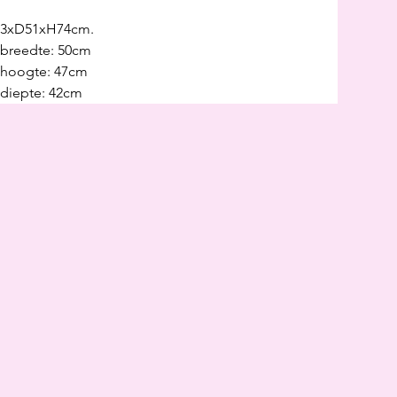
3xD51xH74cm.
tbreedte: 50cm
thoogte: 47cm
tdiepte: 42cm