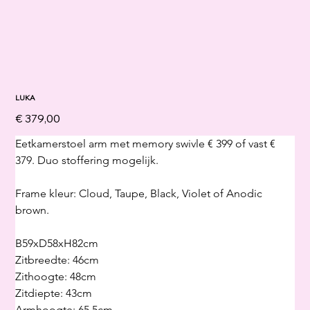
LUKA
Prijs
€ 379,00
Eetkamerstoel arm met memory swivle € 399 of vast € 
379. Duo stoffering mogelijk.
Frame kleur: Cloud, Taupe, Black, Violet of Anodic 
brown.
B59xD58xH82cm
Zitbreedte: 46cm
Zithoogte: 48cm
Zitdiepte: 43cm
Armhoogte: 65,5cm