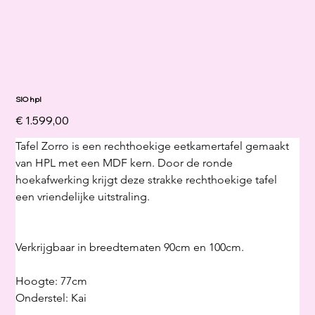
SIO hpl
Prijs
€ 1.599,00
Tafel Zorro is een rechthoekige eetkamertafel gemaakt 
van HPL met een MDF kern. Door de ronde 
hoekafwerking krijgt deze strakke rechthoekige tafel 
een vriendelijke uitstraling.
Verkrijgbaar in breedtematen 90cm en 100cm. 
Hoogte: 77cm
Onderstel: Kai